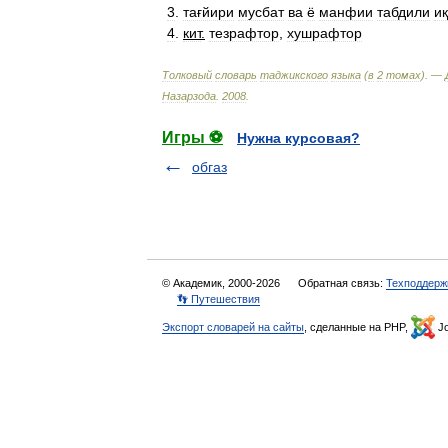
3
.
тағйири
мусбат
ва
ё
манфии
табдили
и
4
.
кит
.
тезрафтор
,
хушрафтор
Толковый
словарь
таджикского
языка
(
в
2
томах
). —
Назарзода
.
2008
.
Игры ⚽
Нужна курсовая?
обгаз
© Академик, 2000-2026
Обратная связь:
Техподдерж
👣 Путешествия
Экспорт словарей на сайты
, сделанные на PHP,
Jo