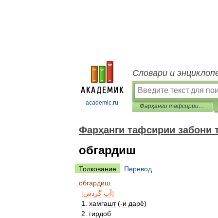
Словари и энциклоп
academic.ru
Фарҳанги тафсирии забони тоҷикӣ
Фарҳанги тафсирии забони 
обгардиш
Толкование
Перевод
обгардиш
[
گردش
آب
]
1
.
хамгашт
(-
и
дарё
)
2
.
гирдоб