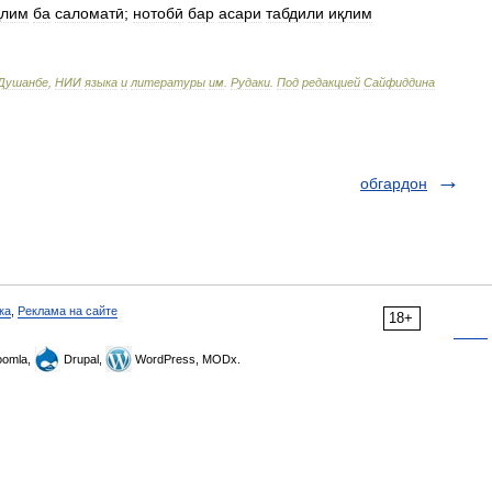
қлим
ба
саломатӣ
;
нотобӣ
бар
асари
табдили
иқлим
Душанбе
,
НИИ
языка
и
литературы
им
.
Рудаки
.
Под
редакцией
Сайфиддина
обгардон
ка
,
Реклама на сайте
18+
omla,
Drupal,
WordPress, MODx.