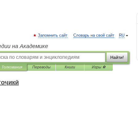
Запомнить сайт
Словарь на свой сайт
RU
едии на Академике
Найти!
Толкования
Переводы
Книги
Игры ⚽
тоҷикӣ